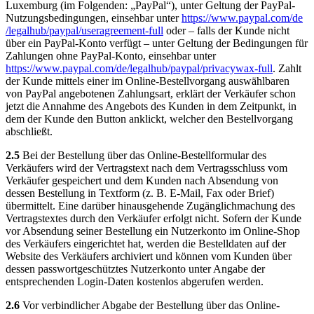
Luxemburg (im Folgenden: „PayPal“), unter Geltung der PayPal-
Nutzungsbedingungen, einsehbar unter
https://www.paypal.com
/de
/legalhub
/paypal
/useragreement-full
oder – falls der Kunde nicht
über ein PayPal-Konto verfügt – unter Geltung der Bedingungen für
Zahlungen ohne PayPal-Konto, einsehbar unter
https://www.paypal.com
/de
/legalhub
/paypal
/privacywax-full
. Zahlt
der Kunde mittels einer im Online-Bestellvorgang auswählbaren
von PayPal angebotenen Zahlungsart, erklärt der Verkäufer schon
jetzt die Annahme des Angebots des Kunden in dem Zeitpunkt, in
dem der Kunde den Button anklickt, welcher den Bestellvorgang
abschließt.
2.5
Bei der Bestellung über das Online-Bestellformular des
Verkäufers wird der Vertragstext nach dem Vertragsschluss vom
Verkäufer gespeichert und dem Kunden nach Absendung von
dessen Bestellung in Textform (z. B. E-Mail, Fax oder Brief)
übermittelt. Eine darüber hinausgehende Zugänglichmachung des
Vertragstextes durch den Verkäufer erfolgt nicht. Sofern der Kunde
vor Absendung seiner Bestellung ein Nutzerkonto im Online-Shop
des Verkäufers eingerichtet hat, werden die Bestelldaten auf der
Website des Verkäufers archiviert und können vom Kunden über
dessen passwortgeschütztes Nutzerkonto unter Angabe der
entsprechenden Login-Daten kostenlos abgerufen werden.
2.6
Vor verbindlicher Abgabe der Bestellung über das Online-