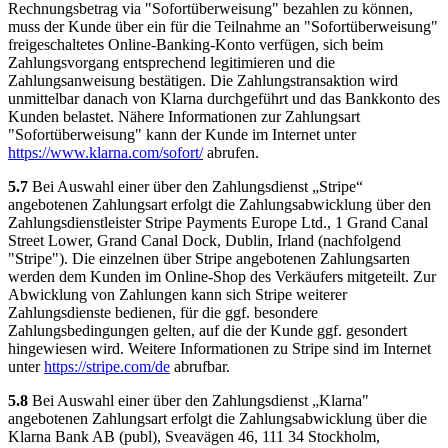
Rechnungsbetrag via "Sofortüberweisung" bezahlen zu können,
muss der Kunde über ein für die Teilnahme an "Sofortüberweisung"
freigeschaltetes Online-Banking-Konto verfügen, sich beim
Zahlungsvorgang entsprechend legitimieren und die
Zahlungsanweisung bestätigen. Die Zahlungstransaktion wird
unmittelbar danach von Klarna durchgeführt und das Bankkonto des
Kunden belastet. Nähere Informationen zur Zahlungsart
"Sofortüberweisung" kann der Kunde im Internet unter
https://www.klarna.com
/sofort
/
abrufen.
5.7
Bei Auswahl einer über den Zahlungsdienst „Stripe“
angebotenen Zahlungsart erfolgt die Zahlungsabwicklung über den
Zahlungsdienstleister Stripe Payments Europe Ltd., 1 Grand Canal
Street Lower, Grand Canal Dock, Dublin, Irland (nachfolgend
"Stripe"). Die einzelnen über Stripe angebotenen Zahlungsarten
werden dem Kunden im Online-Shop des Verkäufers mitgeteilt. Zur
Abwicklung von Zahlungen kann sich Stripe weiterer
Zahlungsdienste bedienen, für die ggf. besondere
Zahlungsbedingungen gelten, auf die der Kunde ggf. gesondert
hingewiesen wird. Weitere Informationen zu Stripe sind im Internet
unter
https://stripe.com
/de
abrufbar.
5.8
Bei Auswahl einer über den Zahlungsdienst „Klarna"
angebotenen Zahlungsart erfolgt die Zahlungsabwicklung über die
Klarna Bank AB (publ), Sveavägen 46, 111 34 Stockholm,