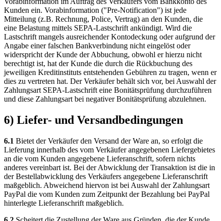
Vorabinformation im Auftrag des Verkäufers vom Bankkonto des
Kunden ein. Vorabinformation ("Pre-Notification") ist jede
Mitteilung (z.B. Rechnung, Police, Vertrag) an den Kunden, die
eine Belastung mittels SEPA-Lastschrift ankündigt. Wird die
Lastschrift mangels ausreichender Kontodeckung oder aufgrund der
Angabe einer falschen Bankverbindung nicht eingelöst oder
widerspricht der Kunde der Abbuchung, obwohl er hierzu nicht
berechtigt ist, hat der Kunde die durch die Rückbuchung des
jeweiligen Kreditinstituts entstehenden Gebühren zu tragen, wenn er
dies zu vertreten hat. Der Verkäufer behält sich vor, bei Auswahl der
Zahlungsart SEPA-Lastschrift eine Bonitätsprüfung durchzuführen
und diese Zahlungsart bei negativer Bonitätsprüfung abzulehnen.
6) Liefer- und Versandbedingungen
6.1
Bietet der Verkäufer den Versand der Ware an, so erfolgt die
Lieferung innerhalb des vom Verkäufer angegebenen Liefergebietes
an die vom Kunden angegebene Lieferanschrift, sofern nichts
anderes vereinbart ist. Bei der Abwicklung der Transaktion ist die in
der Bestellabwicklung des Verkäufers angegebene Lieferanschrift
maßgeblich. Abweichend hiervon ist bei Auswahl der Zahlungsart
PayPal die vom Kunden zum Zeitpunkt der Bezahlung bei PayPal
hinterlegte Lieferanschrift maßgeblich.
6.2
Scheitert die Zustellung der Ware aus Gründen, die der Kunde