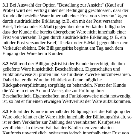
3.1
Bei Auswahl der Option "Bestellung zur Ansicht" (Kauf auf
Probe) wird der Vertrag unter der Bedingung geschlossen, dass der
Kunde die bestellte Ware innerhalb einer Frist von vierzehn Tagen
durch ausdrückliche Erklärung (z.B. ein mit der Post versandter
Brief, Telefax oder E-Mail) gegenüber dem Verkäufer billigt oder
dass der Kunde die bereits übergebene Ware nicht innerhalb einer
Frist von vierzehn Tagen durch ausdrückliche Erklärung (z.B. ein
mit der Post versandter Brief, Telefax oder E-Mail) gegenüber dem
Verkäufer ablehnt. Die Billigungsfrist beginnt am Tag nach dem
Eingang der Ware beim Kunden.
3.2
Während der Billigungsfrist ist der Kunde berechtigt, die ihm
gelieferte Ware hinsichtlich Beschaffenheit, Eigenschaften und
Funktionsweise zu prüfen und sie für diese Zwecke aufzubewahren.
Dabei hat er die Ware im Hinblick auf eine mögliche
Rückgabeverpflichtung sorgfältig zu behandeln. Nutzt der Kunde
die Ware in einer Art und Weise, die zur Prüfung ihrer
Beschaffenheit, Eigenschaften und Funktionsweise nicht notwendig
ist, so hat er für einen etwaigen Wertverlust der Ware aufzukommen.
3.3
Erklärt der Kunde innerhalb der Billigungsfrist die Billigung der
Ware oder lehnt er die Ware nicht innerhalb der Billigungsfrist ab, so
ist er dem Verkäufer zur Zahlung des vereinbarten Kaufpreises
verpflichtet. In diesem Fall hat der Käufer den vereinbarten
Kaufpreis unverzüglich, spätestens jedoch innerhalb einer Frist von