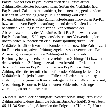
PayPal, wobei sich PayPal hierzu auch der Dienste dritter
Zahlungsdienstleister bedienen kann. Sofern der Verkäufer über
PayPal auch Zahlungsarten anbietet, bei denen er gegenüber dem
Kunden in Vorleistung geht (z. B. Rechnungskauf oder
Ratenzahlung), tritt er seine Zahlungsforderung insoweit an PayPal
bzw. an den von PayPal beauftragten und dem Kunden konkret
benannten Zahlungsdienstleister ab. Vor Annahme der
Abtretungserklärung des Verkäufers führt PayPal bzw. der von
PayPal beauftragte Zahlungsdienstleister unter Verwendung der
übermittelten Kundendaten eine Bonitätsprüfung durch. Der
Verkäufer behält sich vor, dem Kunden die ausgewählte Zahlungsart
im Falle eines negativen Prüfungsergebnisses zu verweigern. Bei
Zulassung der ausgewählten Zahlungsart hat der Kunde den
Rechnungsbetrag innerhalb der vereinbarten Zahlungsfrist bzw. in
den vereinbarten Zahlungsintervallen zu bezahlen. Er kann in
diesem Fall nur an PayPal bzw. den von PayPal beauftragten
Zahlungsdienstleister mit schuldbefreiender Wirkung leisten. Der
Verkäufer bleibt jedoch auch im Falle der Forderungsabtretung
zuständig für allgemeine Kundenanfragen z. B. zur Ware, Lieferzeit,
Versendung, Retouren, Reklamationen, Widerrufserklärungen und -
zusendungen oder Gutschriften.
5.6
Bei Auswahl der Zahlungsart "Sofortüberweisung" erfolgt die
Zahlungsabwicklung durch die Klarna Bank AB (publ), Sveavägen
46, 11134 Stockholm, Schweden (im Folgenden "Klarna"). Um den